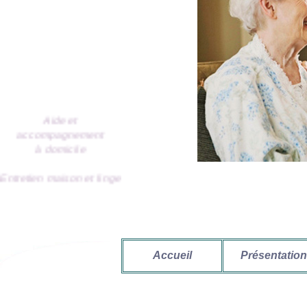
Aide et
accompagnement
à domicile
Entretien maison et linge
Préparation repas
Courses
Accueil
Présentation
Aide aux repas
Aide à la toilette